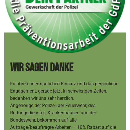
Wir sagen Danke
Für ihren unermüdlichen Einsatz und das persönliche
Engagement, gerade jetzt in schwierigen Zeiten,
bedanken wir uns sehr herzlich.
Angehörige der Polizei, der Feuerwehr, des
Rettungsdienstes, Krankenhäuser und der
Bundeswehr, bekommen auf alle
Aufträge/beauftragte Arbeiten – 10% Rabatt auf die