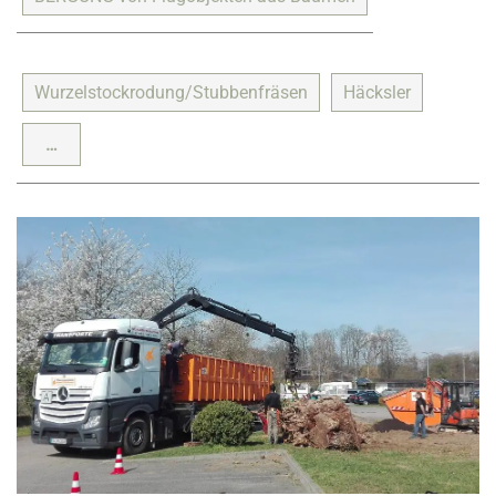
Wurzelstockrodung/Stubbenfräsen
Häcksler
…